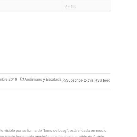
5 días
mbre 2019
Andinismo y Escalada
Subscribe to this RSS feed
 visible por su forma de "lomo de buey", está situada en medio
eso a esta imponente montaña es a través del pueblo de Sorata