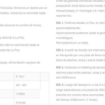
Entre las grandes montañas nevadas de
preparación tanto física como mental.
 Francisco, tómanos un desvío por un
Horeschowsky, H. Hortnagel y E. Hein
 media). Iniciamos la caminata hasta
experiencia.
DÍA 1.
Partimos desde La Paz, en trans
sta alcanzar la cumbre (6 horas),
aproximadamente).
Opcionalmente podemos visitar la grut
 retornar a La Paz.
murciélagos).
Pernoctamos en un hotel.
ro retorno caminando hasta la
iudad de La Paz.
DÍA 2.
A partir de Sorata nos internamo
en transporte por una pista de tierra 
llano de piedras, rocas y arena hast
uipaje, alimentación equipos de
DÍA 3.
Iniciamos un trekking de aproxi
abrimos paso entre piedras, rocas y a
F / AI 1
alto 5400msnm.
DÍA 4.
Luego del desayuno, a las 2 a.m
40° / 45°
luego ascendemos una pared de 300m y
1100m
planicie con mucha nieve acumulada.
del Illampu 6382msnm (7 horas).
6 horas