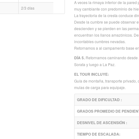
A veces la rimaya inferior de la pared
2/3 días
muy cambiante con predominio de hielo
La trayectoria de la cresta conduce di
Desde la cumbre se puede observar el 
descienden y se pierden en las perma
encuentran los llanos amazónicos. Des
incontables cumbres nevadas.
Retornamos a al campamento base en 
DÍA 5.
Retornamos caminando desde Agu
Sorata y luego a La Paz.
EL TOUR INCLUYE:
Guía de montaña, transporte privado, 
mulas de carga para equipaje.
GRADO DE DIFICULTAD :
GRADOS PROMEDIO DE PENDIENT
DESNIVEL DE ASCENSIÓN :
TIEMPO DE ESCALADA: