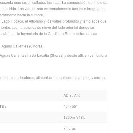
 presenta muchas dificultades técnicas. La composición del hielo es
 podrido. Los vientos son extremadamente fuertes e irregulares.
rectamente hacia la cumbre.
Lago Titicaca, el Altiplano y los valles profundos y templados que
nentes acumulaciones de nieve del lado oriental donde se
cubrimos la trayectoria de la Cordillera Real mostrando sus
Aguas Calientes (6 horas).
as Calientes hasta Lacatia (3horas) y desde allí, en vehículo, a
cocinero, porteadores, alimentación equipos de camping y cocina,
AD + / AI 5
E :
45° / 55°
1200m /918ft
7 horas