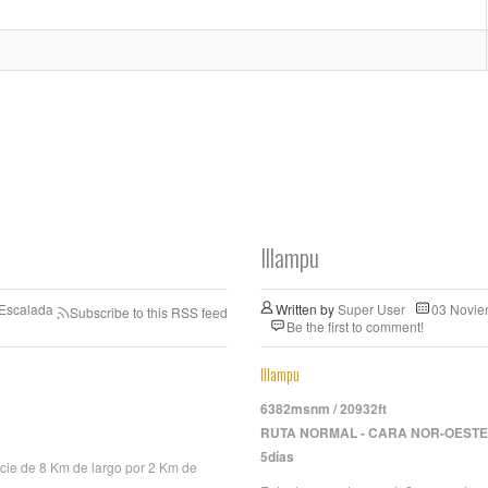
Illampu
 Escalada
Written by
Super User
03 Novie
Subscribe to this RSS feed
Be the first to comment!
Illampu
6382msnm / 20932ft
RUTA NORMAL - CARA NOR-OESTE
5días
icie de 8 Km de largo por 2 Km de