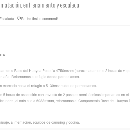
imatación, entrenamiento y escalada
 Escalada
Be the first to comment!
ADA
Campamento Base del Huayna Potosí a 4750msnm (aproximadamente 2 horas de viaje)
montaña. Retornamos al refugio donde pernoctamos.
en marcado hasta el refugio a 5130msnm donde pernoctamos.
on 5 horas de ascensión con travesía de 2 pasajes semi técnicos importantes en el
co norte, el más alto a 6088msnm, retornamos al Campamento Base del Huayna P
uipaje, alimentación, equipos de camping y cocina.