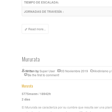
TIEMPO DE ESCALADA:
JORNADAS DE TRAVESÍA :
Read more...
Mururata
Written by
Super User
03 Noviembre 2019
Andinismo y
Be the first to comment!
Mururata
5775msnm / 18942ft
2 días
El Mururata se caracteriza por su cumbre que resulta ser una plan