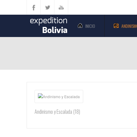
INICIO
ANDINISM
Andinismo y Escalada (18)