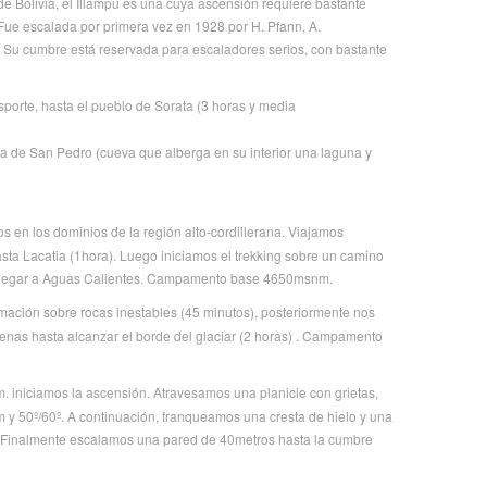
 Bolivia, el Illampu es una cuya ascensión requiere bastante
 Fue escalada por primera vez en 1928 por H. Pfann, A.
. Su cumbre está reservada para escaladores serios, con bastante
porte, hasta el pueblo de Sorata (3 horas y media
a de San Pedro (cueva que alberga en su interior una laguna y
s en los dominios de la región alto-cordillerana. Viajamos
hasta Lacatia (1hora). Luego iniciamos el trekking sobre un camino
a llegar a Aguas Calientes. Campamento base 4650msnm.
mación sobre rocas inestables (45 minutos), posteriormente nos
renas hasta alcanzar el borde del glaciar (2 horas) . Campamento
. iniciamos la ascensión. Atravesamos una planicie con grietas,
 50º/60º. A continuación, franqueamos una cresta de hielo y una
 Finalmente escalamos una pared de 40metros hasta la cumbre