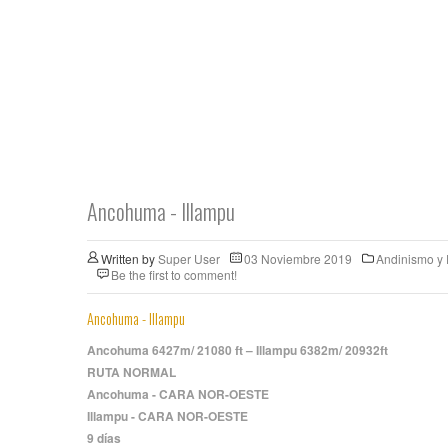
Ancohuma - Illampu
Written by
Super User
03 Noviembre 2019
Andinismo y
Be the first to comment!
Ancohuma - Illampu
Ancohuma 6427m/ 21080 ft – Illampu 6382m/ 20932ft
RUTA NORMAL
Ancohuma - CARA NOR-OESTE
Illampu - CARA NOR-OESTE
9 días