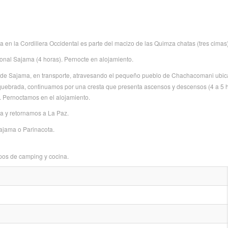
ia en la Cordillera Occidental es parte del macizo de las Quimza chatas (tres cimas)
onal Sajama (4 horas). Pernocte en alojamiento.
o de Sajama, en transporte, atravesando el pequeño pueblo de Chachacomani ubic
la quebrada, continuamos por una cresta que presenta ascensos y descensos (4 a 
Pernoctamos en el alojamiento.
 y retornamos a La Paz.
ajama o Parinacota.
ipos de camping y cocina.