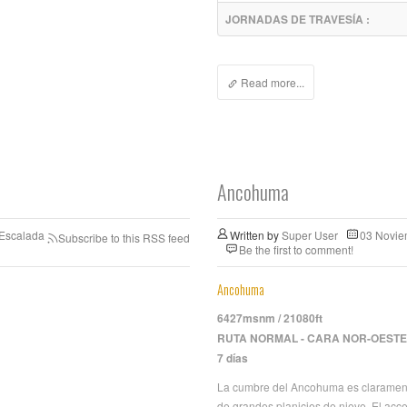
JORNADAS DE TRAVESÍA :
Read more...
Ancohuma
 Escalada
Written by
Super User
03 Novie
Subscribe to this RSS feed
Be the first to comment!
Ancohuma
6427msnm / 21080ft
RUTA NORMAL - CARA NOR-OESTE
7 días
La cumbre del Ancohuma es claramente
de grandes planicies de nieve. El acc