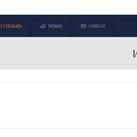
O Y ESCALADA
TREKKING
CONTACTO
V