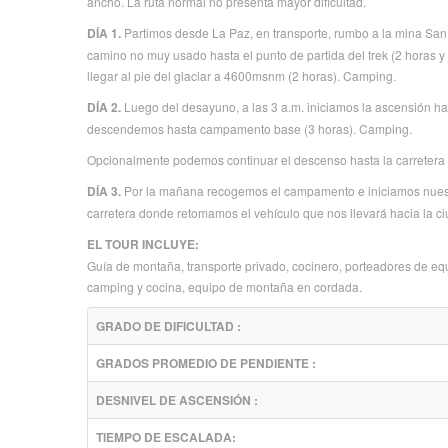
ancho. La ruta normal no presenta mayor dificultad.
DÍA 1.
Partimos de
sde
La Paz, en transporte, rumbo a la mina San
camino no muy usado hasta el punto de partida del trek (2 horas y
llegar al pie del glaciar a 4600msnm (2 horas). Camping.
DÍA 2.
Luego del desayuno, a las 3 a.m. iniciamos la ascensión ha
descendemos hasta campamento base (3 horas). Camping.
Opcionalmente podemos continuar el descenso hasta la carretera y
DÍA 3.
Por la mañana recogemos el campamento e iniciamos nuest
carretera donde retomamos el vehículo que nos llevará hacia la c
EL TOUR INCLUYE:
Guía de montaña, transporte privado, cocinero, porteadores de eq
camping y cocina, equipo de montaña en cordada.
GRADO DE DIFICULTAD :
GRADOS PROMEDIO DE PENDIENTE :
DESNIVEL DE ASCENSIÓN :
TIEMPO DE ESCALADA: