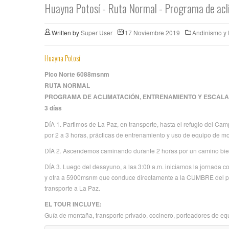
Huayna Potosí - Ruta Normal - Programa de acl
Written by
Super User
17 Noviembre 2019
Andinismo y
Huayna Potosí
Pico Norte 6088msnm
RUTA NORMAL
PROGRAMA DE ACLIMATACIÓN, ENTRENAMIENTO Y ESCAL
3 días
DÍA 1. Partimos de La Paz, en transporte, hasta el refugio del 
por 2 a 3 horas, prácticas de entrenamiento y uso de equipo de 
DÍA 2. Ascendemos caminando durante 2 horas por un camino bi
DÍA 3. Luego del desayuno, a las 3:00 a.m. iniciamos la jornada c
y otra a 5900msnm que conduce directamente a la CUMBRE del pi
transporte a La Paz.
EL TOUR INCLUYE:
Guía de montaña, transporte privado, cocinero, porteadores de eq